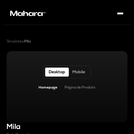
Templates
Mila
Desktop
Mobile
Homepage
Página de Produto
Mila